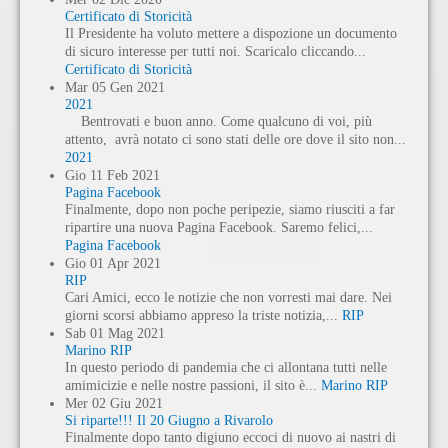
Certificato di Storicità
Il Presidente ha voluto mettere a dispozione un documento
di sicuro interesse per tutti noi. Scaricalo cliccando...
Certificato di Storicità
Mar
05
Gen
2021
2021
Bentrovati e buon anno. Come qualcuno di voi, più
attento, avrà notato ci sono stati delle ore dove il sito non...
2021
Gio
11
Feb
2021
Pagina Facebook
Finalmente, dopo non poche peripezie, siamo riusciti a far
ripartire una nuova Pagina Facebook. Saremo felici,...
Pagina Facebook
Gio
01
Apr
2021
RIP
Cari Amici, ecco le notizie che non vorresti mai dare. Nei
giorni scorsi abbiamo appreso la triste notizia,...
RIP
Sab
01
Mag
2021
Marino RIP
In questo periodo di pandemia che ci allontana tutti nelle
amimicizie e nelle nostre passioni, il sito è...
Marino RIP
Mer
02
Giu
2021
Si riparte!!! Il 20 Giugno a Rivarolo
Finalmente dopo tanto digiuno eccoci di nuovo ai nastri di