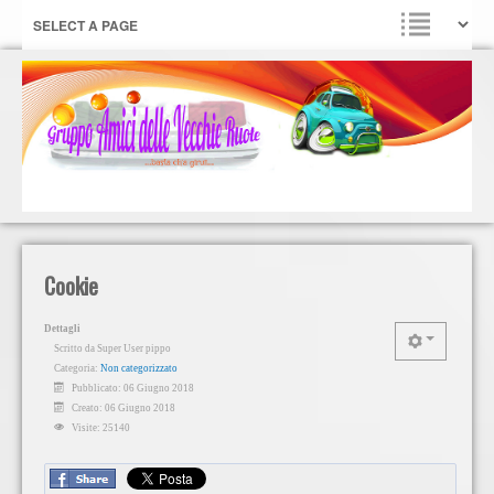
Cookie
Dettagli
Scritto da
Super User pippo
Categoria:
Non categorizzato
Pubblicato: 06 Giugno 2018
Creato: 06 Giugno 2018
Visite: 25140