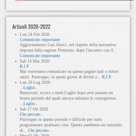
Articoli 2020-2022
Lun
24
Feb
2020
Comunicato importante
Aggiornamento Cari Amici, nel rispetto della normativa
imposta dalla regione Piemonte, dopo l'incontro con il...
Comunicato importante
Sab
14
Mar
2020
R.I.P.
Mai vorremmo comunicare su queste pagine lutti o dolori
subiti. Purtroppo, in questi giorni di divieti e...
R.I.P.
Lun
20
Lug
2020
...Luglio...
Bentrovati, eccoci a metà Luglio dopo aver passato un
brutto periodo del quale ancora subiamo le conseguenze...
...Luglio...
Sab
17
Ott
2020
Che peccato...
Purtroppo in questo periodo è difficile per tuttii
programmare qualsiaisi cosa. Questa pandemia sta entrando
di...
Che peccato...
Mer
02
Dic
2020