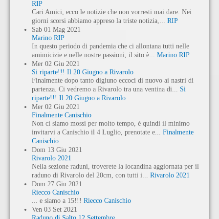
RIP
Cari Amici, ecco le notizie che non vorresti mai dare. Nei
giorni scorsi abbiamo appreso la triste notizia,...
RIP
Sab
01
Mag
2021
Marino RIP
In questo periodo di pandemia che ci allontana tutti nelle
amimicizie e nelle nostre passioni, il sito è...
Marino RIP
Mer
02
Giu
2021
Si riparte!!! Il 20 Giugno a Rivarolo
Finalmente dopo tanto digiuno eccoci di nuovo ai nastri di
partenza. Ci vedremo a Rivarolo tra una ventina di...
Si
riparte!!! Il 20 Giugno a Rivarolo
Mer
02
Giu
2021
Finalmente Canischio
Non ci siamo mossi per molto tempo, è quindi il minimo
invitarvi a Canischio il 4 Luglio, prenotate e...
Finalmente
Canischio
Dom
13
Giu
2021
Rivarolo 2021
Nella sezione raduni, troverete la locandina aggiornata per il
raduno di Rivarolo del 20cm, con tutti i...
Rivarolo 2021
Dom
27
Giu
2021
Riecco Canischio
... e siamo a 15!!!
Riecco Canischio
Ven
03
Set
2021
Raduno di Salto 12 Settembre