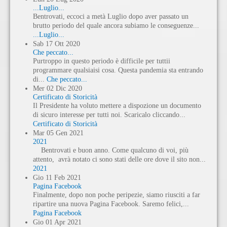
...Luglio...
Bentrovati, eccoci a metà Luglio dopo aver passato un
brutto periodo del quale ancora subiamo le conseguenze...
...Luglio...
Sab
17
Ott
2020
Che peccato...
Purtroppo in questo periodo è difficile per tuttii
programmare qualsiaisi cosa. Questa pandemia sta entrando
di...
Che peccato...
Mer
02
Dic
2020
Certificato di Storicità
Il Presidente ha voluto mettere a dispozione un documento
di sicuro interesse per tutti noi. Scaricalo cliccando...
Certificato di Storicità
Mar
05
Gen
2021
2021
Bentrovati e buon anno. Come qualcuno di voi, più
attento, avrà notato ci sono stati delle ore dove il sito non...
2021
Gio
11
Feb
2021
Pagina Facebook
Finalmente, dopo non poche peripezie, siamo riusciti a far
ripartire una nuova Pagina Facebook. Saremo felici,...
Pagina Facebook
Gio
01
Apr
2021