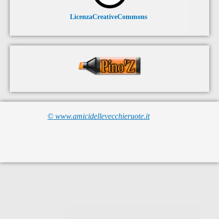
LicenzaCreativeCommons
© www.amicidellevecchieruote.it