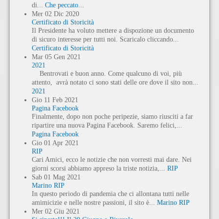
di...
Che peccato...
Mer
02
Dic
2020
Certificato di Storicità
Il Presidente ha voluto mettere a dispozione un documento
di sicuro interesse per tutti noi. Scaricalo cliccando...
Certificato di Storicità
Mar
05
Gen
2021
2021
Bentrovati e buon anno. Come qualcuno di voi, più
attento, avrà notato ci sono stati delle ore dove il sito non...
2021
Gio
11
Feb
2021
Pagina Facebook
Finalmente, dopo non poche peripezie, siamo riusciti a far
ripartire una nuova Pagina Facebook. Saremo felici,...
Pagina Facebook
Gio
01
Apr
2021
RIP
Cari Amici, ecco le notizie che non vorresti mai dare. Nei
giorni scorsi abbiamo appreso la triste notizia,...
RIP
Sab
01
Mag
2021
Marino RIP
In questo periodo di pandemia che ci allontana tutti nelle
amimicizie e nelle nostre passioni, il sito è...
Marino RIP
Mer
02
Giu
2021