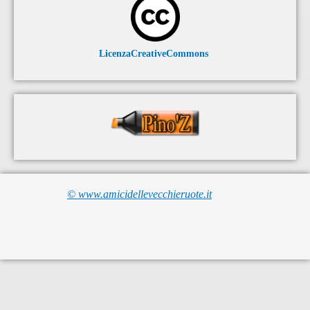
LicenzaCreativeCommons
© www.amicidellevecchieruote.it