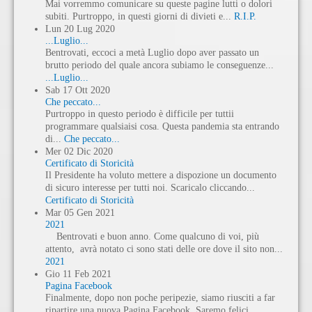
Mai vorremmo comunicare su queste pagine lutti o dolori
subiti. Purtroppo, in questi giorni di divieti e...
R.I.P.
Lun
20
Lug
2020
...Luglio...
Bentrovati, eccoci a metà Luglio dopo aver passato un
brutto periodo del quale ancora subiamo le conseguenze...
...Luglio...
Sab
17
Ott
2020
Che peccato...
Purtroppo in questo periodo è difficile per tuttii
programmare qualsiaisi cosa. Questa pandemia sta entrando
di...
Che peccato...
Mer
02
Dic
2020
Certificato di Storicità
Il Presidente ha voluto mettere a dispozione un documento
di sicuro interesse per tutti noi. Scaricalo cliccando...
Certificato di Storicità
Mar
05
Gen
2021
2021
Bentrovati e buon anno. Come qualcuno di voi, più
attento, avrà notato ci sono stati delle ore dove il sito non...
2021
Gio
11
Feb
2021
Pagina Facebook
Finalmente, dopo non poche peripezie, siamo riusciti a far
ripartire una nuova Pagina Facebook. Saremo felici,...