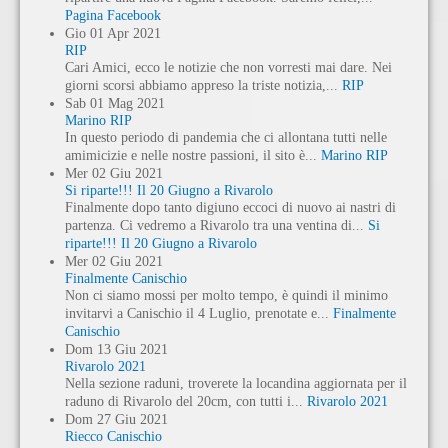
Pagina Facebook
Gio
01
Apr
2021
RIP
Cari Amici, ecco le notizie che non vorresti mai dare. Nei
giorni scorsi abbiamo appreso la triste notizia,...
RIP
Sab
01
Mag
2021
Marino RIP
In questo periodo di pandemia che ci allontana tutti nelle
amimicizie e nelle nostre passioni, il sito è...
Marino RIP
Mer
02
Giu
2021
Si riparte!!! Il 20 Giugno a Rivarolo
Finalmente dopo tanto digiuno eccoci di nuovo ai nastri di
partenza. Ci vedremo a Rivarolo tra una ventina di...
Si
riparte!!! Il 20 Giugno a Rivarolo
Mer
02
Giu
2021
Finalmente Canischio
Non ci siamo mossi per molto tempo, è quindi il minimo
invitarvi a Canischio il 4 Luglio, prenotate e...
Finalmente
Canischio
Dom
13
Giu
2021
Rivarolo 2021
Nella sezione raduni, troverete la locandina aggiornata per il
raduno di Rivarolo del 20cm, con tutti i...
Rivarolo 2021
Dom
27
Giu
2021
Riecco Canischio